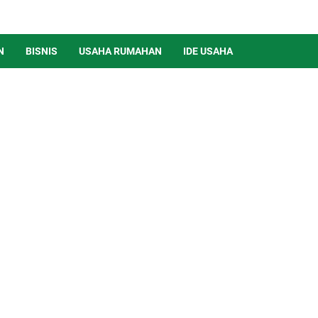
N
BISNIS
USAHA RUMAHAN
IDE USAHA