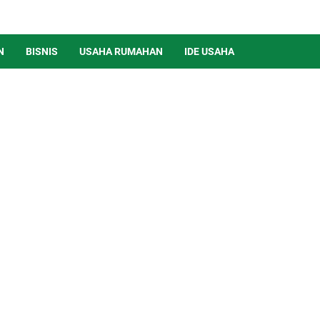
N
BISNIS
USAHA RUMAHAN
IDE USAHA